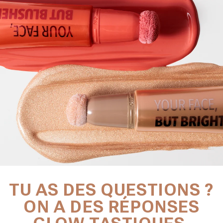
C
TU AS DES QUESTIONS ?
O
ON A DES RÉPONSES
N