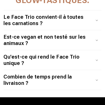
GLOW-TASTIQUES.
T
E
Le Face Trio convient-il à toutes
N
les carnations ?
U
Est-ce vegan et non testé sur les
R
animaux ?
É
D
Qu'est-ce qui rend le Face Trio
U
unique ?
C
Combien de temps prend la
T
livraison ?
I
B
L