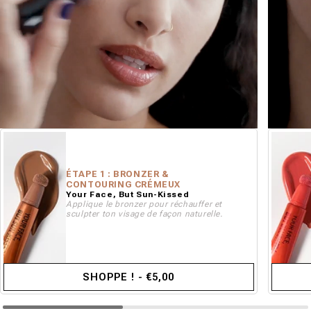
ÉTAPE 1 : BRONZER &
CONTOURING CRÉMEUX
Your Face, But Sun-Kissed
Applique le bronzer pour réchauffer et
sculpter ton visage de façon naturelle.
SHOPPE ! - €5,00