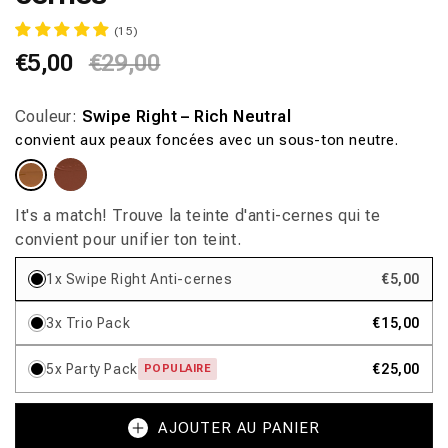
(15)
Prix
€5,00
Prix
€29,00
habituel
promotionnel
Couleur:
Swipe Right – Rich Neutral
convient aux peaux foncées avec un sous-ton neutre.
Variante
Variante
épuisée
épuisée
ou
ou
indisponible
indisponible
It's a match! Trouve la teinte d'anti-cernes qui te
convient pour unifier ton teint.
1x Swipe Right Anti-cernes
€5,00
3x Trio Pack
€15,00
5x Party Pack
€25,00
POPULAIRE
AJOUTER AU PANIER