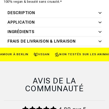
100% vegan & beauté sans cruauté.*
DESCRIPTION
APPLICATION
INGRÉDIENTS
FRAIS DE LIVRAISON & LIVRAISON
MOUR À BERLIN
VEGAN
NON TESTÉS SUR LES ANIMAUX
AVIS DE LA
COMMUNAUTÉ