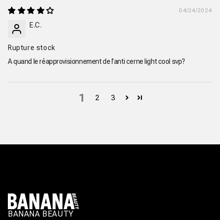
04/24/2024
E.C.
Rupture stock
A quand le réapprovisionnement de l’anti cerne light cool svp?
1
2
3
BANANA BEAUTY