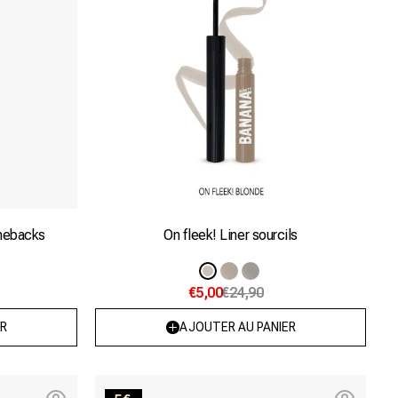
omebacks
On fleek! Liner sourcils
e
Variante
Variante
Variante
e
€5,00
€24,90
épuisée
épuisée
épuisée
ou
ou
ou
R
AJOUTER AU PANIER
nible
indisponible
indisponible
le
indisponible
Shape