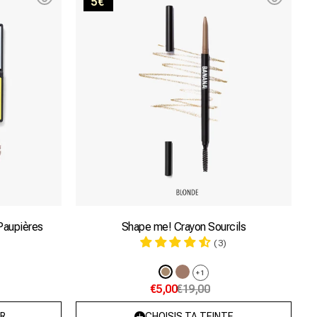
5€
me!
Blonde
es
 Paupières
Shape me! Crayon Sourcils
(3)
Variante
Variante
+1
€5,00
€19,00
épuisée
épuisée
ou
ou
R
CHOISIS TA TEINTE