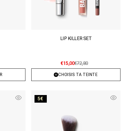
LIP KILLER SET
€15,00
€72,80
R
CHOISIS TA TEINTE
te
Face
5€
Trio
Brush