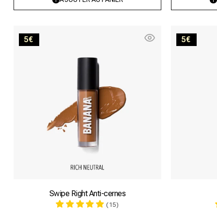
indisponible
Swipe
5€
5€
right
–
Rich
Neutral
Swipe Right Anti-cernes
(15)