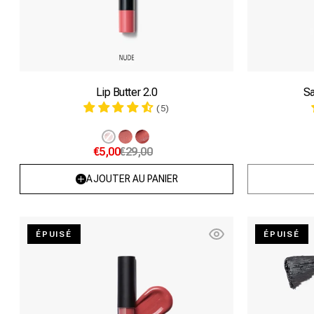
Lip Butter 2.0
Sa
(5)
Variante
Variante
Variante
€5,00
€29,00
épuisée
épuisée
épuisée
ou
ou
ou
AJOUTER AU PANIER
indisponible
indisponible
indisponible
Heat
ÉPUISÉ
ÉPUISÉ
me!