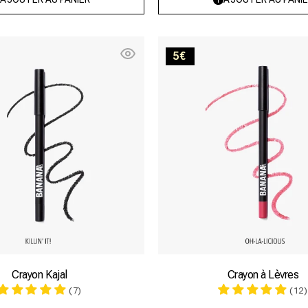
indisponible
Killin'
Oh-
5€
it!
la-
licious
Crayon Kajal
Crayon à Lèvres
(7)
(12)