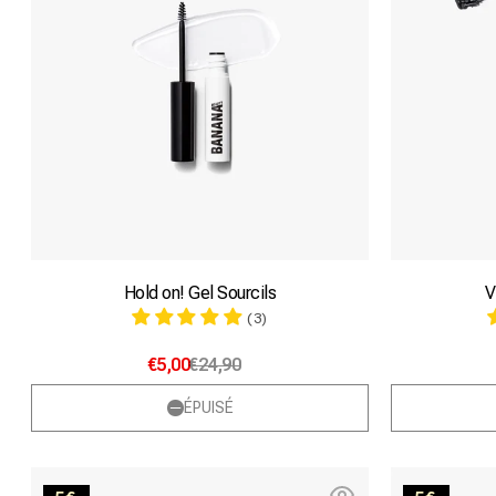
Hold on! Gel Sourcils
V
(3)
€5,00
€24,90
ÉPUISÉ
Full