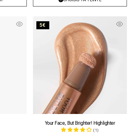
indisponible
indisponible
Your
5€
Face,
But
Brighter!
Highlighter
Your Face, But Brighter! Highlighter
(1)