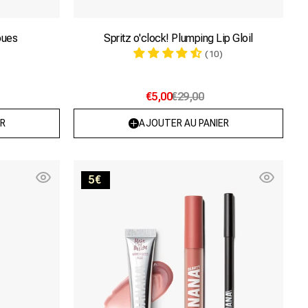
oues
Spritz o'clock! Plumping Lip Gloil
(10)
€5,00
€29,00
R
AJOUTER AU PANIER
LIP
5€
KILLER
SET