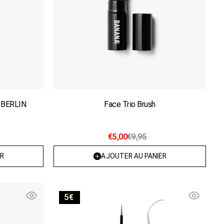
 BERLIN
Face Trio Brush
nte
ée
€5,00
€9,95
R
AJOUTER AU PANIER
ible
ponible
On
5€
fleek!
Blonde