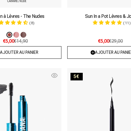
n à Lèvres - The Nudes
Sun In a Pot Lèvres & J
(8)
(11)
Variante
Variante
Variante
€5,00
€14,90
€5,00
€29,00
épuisée
épuisée
épuisée
ou
ou
ou
AJOUTER AU PANIER
AJOUTER AU PANIE
indisponible
indisponible
indisponible
Safe
Basic
5€
with
Bitch
me
Eyeliner
Mascara