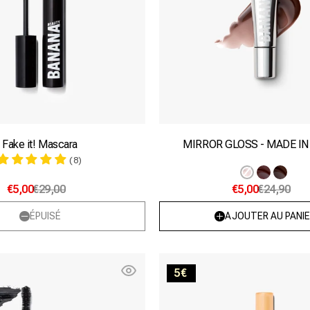
Fake it! Mascara
MIRROR GLOSS - MADE IN
(8)
Variante
Varia
Variante
€5,00
€29,00
€5,00
€24,90
épuisée
épuis
épuisée
ou
ou
ou
ÉPUISÉ
AJOUTER AU PANIE
indispon
indis
indisponible
Volume
Mambo-
5€
up!
Jambo
Mascara