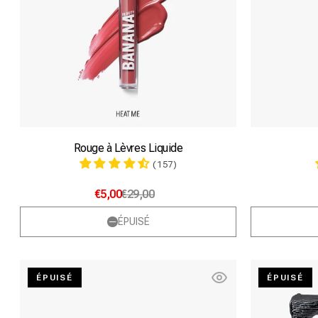
Rouge à Lèvres Liquide
(157)
€5,00
€29,00
ÉPUISÉ
Hold
ÉPUISÉ
ÉPUISÉ
on!
Gel
Sourcils