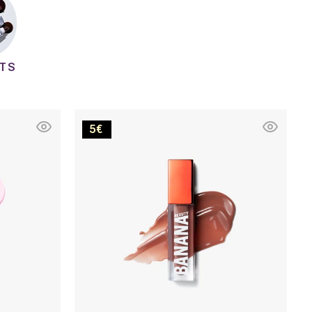
TS
Spritz
5€
o'clock!
Plumping
Lip
Gloil