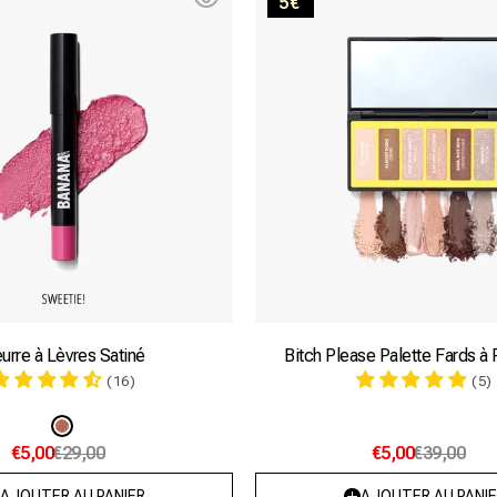
5€
Please
Palette
Fards
à
Paupièr
urre à Lèvres Satiné
Bitch Please Palette Fards à
(16)
(5)
Variante
€5,00
€29,00
€5,00
€39,00
épuisée
ou
AJOUTER AU PANIER
AJOUTER AU PANIE