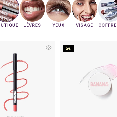
OUTIQUE
LÈVRES
YEUX
VISAGE
COFFRE
Caramel
Sun
5€
Nude
In
a
Pot
Lèvres
&
Joues