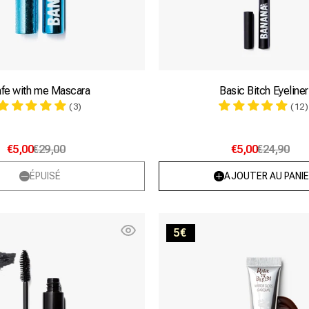
fe with me Mascara
Basic Bitch Eyeliner
(3)
(12)
€5,00
€29,00
€5,00
€24,90
ÉPUISÉ
AJOUTER AU PANIE
Fake
Chocola
5€
it!
Mascara