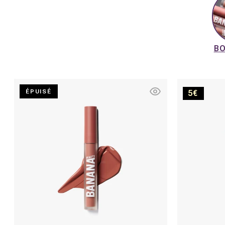
B
My
ÉPUISÉ
5€
brownyyy