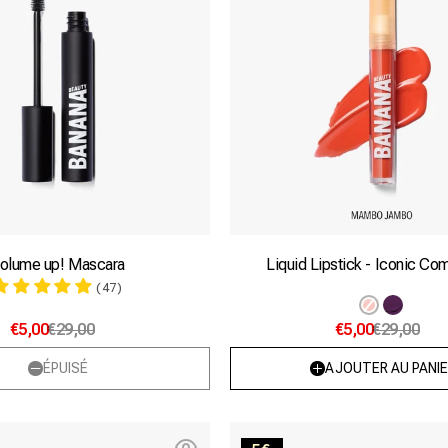
olume up! Mascara
Liquid Lipstick - Iconic C
(47)
Variant
Variante
€5,00
€29,00
€5,00
€29,00
épuisé
épuisée
ou
ou
ÉPUISÉ
AJOUTER AU PANIE
indispo
indisponib
Sweetie!
Bitch