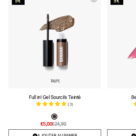
5€
5€
in!
Taupe
Full in! Gel Sourcils Teinté
Be
(3)
Variante
€5,00
€24,90
épuisée
ou
AJOUTER AU PANIER