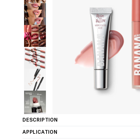
Ouvrir
DESCRIPTION
le
APPLICATION
média
1