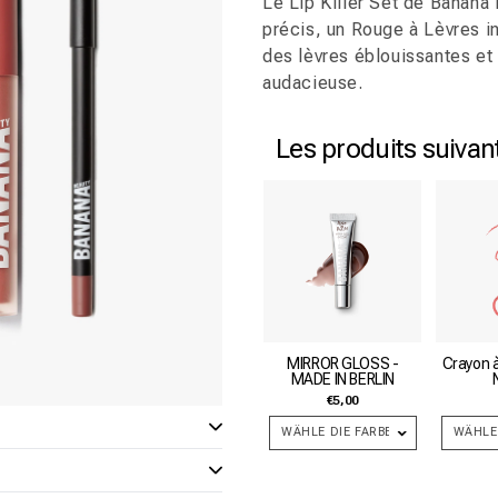
Le Lip Killer Set de Banana
précis, un Rouge à Lèvres in
des lèvres éblouissantes et
audacieuse.
Les produits suivan
MIRROR GLOSS -
Crayon à
MADE IN BERLIN
€5,00
WÄHLE DIE FARBE
WÄHLE 