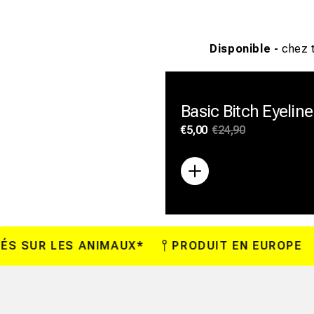
Disponible -
chez t
Basic Bitch Eyeline
Prix
€5,00
Prix
€24,90
habituel
promotionnel
SUR LES ANIMAUX*
PRODUIT EN EUROPE