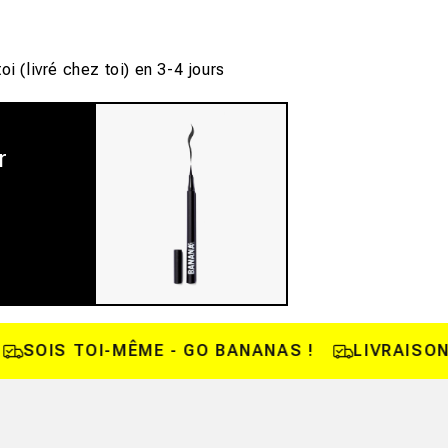
oi (livré chez toi) en 3-4 jours
r
SOIS TOI-MÊME - GO BANANAS !
LIVRAISON N