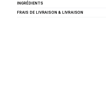
INGRÉDIENTS
dans
une
FRAIS DE LIVRAISON & LIVRAISON
fenêtre
modale