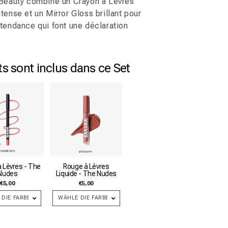
 Beauty combine un Crayon à Lèvres
tense et un Mirror Gloss brillant pour
 tendance qui font une déclaration
ts sont inclus dans ce Set
 Lèvres - The
Rouge à Lèvres
Nudes
Liquide - The Nudes
€5,00
€5,00
DIE FARBE
WÄHLE DIE FARBE