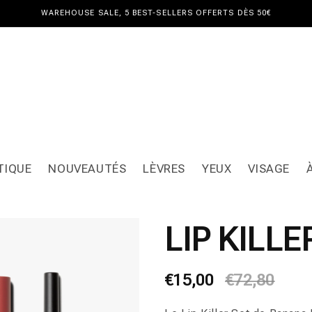
WAREHOUSE SALE, 5 BEST-SELLERS OFFERTS DÈS 50€
TIQUE
NOUVEAUTÉS
LÈVRES
YEUX
VISAGE
LIP KILLE
Prix
€15,00
Prix
€72,80
habituel
promotionne