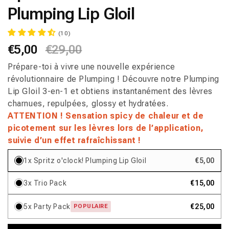
fenêtre
Plumping Lip Gloil
modale
(10)
Prix
€5,00
Prix
€29,00
habituel
promotionnel
Prépare-toi à vivre une nouvelle expérience
révolutionnaire de Plumping ! Découvre notre Plumping
Lip Gloil 3-en-1 et obtiens instantanément des lèvres
charnues, repulpées, glossy et hydratées.
ATTENTION ! Sensation spicy de chaleur et de
picotement sur les lèvres lors de l’application,
suivie d’un effet rafraîchissant !
1x Spritz o'clock! Plumping Lip Gloil
€5,00
3x Trio Pack
€15,00
5x Party Pack
€25,00
POPULAIRE