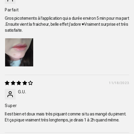
Parfait
Gros picotements à l'application qui a durée environ 5 min pour ma part
.Ensuite vient la fraicheur, belle effet j'adore ♥️Vraiment surprise et très
satisfaite.
11/18/2023
G.U.
Super
Il est bien et doux mais très piquant comme si tu as mangé du piment.
Et ça pique vraiment très longtemps, je dirais 1 à 2h quand même.