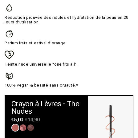
Réduction prouvée des ridules et hydratation de la peau en 28
jours d'utilisation.
Parfum frais et estival d'orange.
Teinte nude universelle "one fits all".
100% vegan & beauté sans cruauté.*
Crayon à Lèvres - The
Nudes
Prix
€5,00
Prix
€14,90
habituel
promotionnel
Variante
Variante
Variante
épuisée
épuisée
épuisée