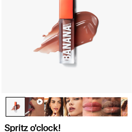
Ouvrir
le
média
1
dans
Spritz o'clock!
une