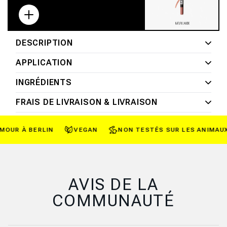
ou
ou
ou
indisponible
indisponible
indisponible
DESCRIPTION
APPLICATION
INGRÉDIENTS
FRAIS DE LIVRAISON & LIVRAISON
UR À BERLIN
VEGAN
NON TESTÉS SUR LES ANIMAUX*
AVIS DE LA
COMMUNAUTÉ