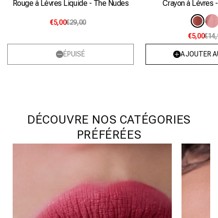
Crayon à Lèvres 
Rouge à Lèvres Liquide - The Nudes
V
Varia
€5,00
€29,00
é
épuis
€5,00
€14,
o
ou
i
indisp
ÉPUISÉ
AJOUTER A
DÉCOUVRE NOS CATÉGORIES
PRÉFÉRÉES