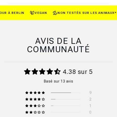
R À BERLIN
VEGAN
NON TESTÉS SUR LES ANIMAUX*
AVIS DE LA
COMMUNAUTÉ
4.38 sur 5
Basé sur 13 avis
9
2
1
0