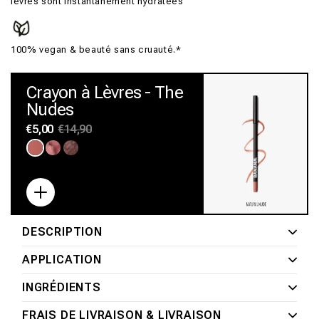
lèvres sont instantanément hydratées
100% vegan & beauté sans cruauté.*
Crayon à Lèvres - The
Nudes
Prix
€5,00
Prix
€14,90
habituel
promotionnel
Variante
Variante
Variante
épuisée
épuisée
épuisée
ou
ou
ou
indisponible
indisponible
indisponible
DESCRIPTION
APPLICATION
INGRÉDIENTS
FRAIS DE LIVRAISON & LIVRAISON