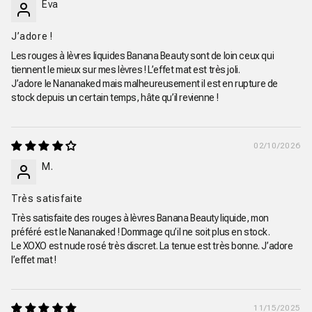
Eva
J’adore !
Les rouges à lèvres liquides Banana Beauty sont de loin ceux qui
tiennent le mieux sur mes lèvres ! L’effet mat est très joli.
J’adore le Nananaked mais malheureusement il est en rupture de
stock depuis un certain temps, hâte qu’il revienne !
02/10/2026
M.
Très satisfaite
Très satisfaite des rouges à lèvres Banana Beauty liquide, mon
préféré est le Nananaked ! Dommage qu’il ne soit plus en stock.
Le XOXO est nude rosé très discret. La tenue est très bonne. J’adore
l’effet mat !
11/15/2025