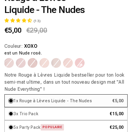
fenêtre
Liquide - The Nudes
modale
(13)
Prix
€5,00
Prix
€29,00
habituel
promotionnel
Couleur:
XOXO
est un Nude rosé.
Variante
Variante
Variante
Variante
Variante
Variante
Variante
Variante
Variante
Variante
Variante
Variante
Variante
Variante
épuisée
épuisée
épuisée
épuisée
épuisée
épuisée
épuisée
épuisée
épuisée
épuisée
épuisée
épuisée
épuisée
épuisée
ou
ou
ou
ou
ou
ou
ou
ou
ou
ou
ou
ou
ou
ou
indisponible
indisponible
indisponible
indisponible
indisponible
indisponible
indisponible
indisponible
indisponible
indisponible
indisponible
indisponible
indisponible
indisponible
Notre Rouge à Lèvres Liquide bestseller pour ton look
semi-mat ultime, dans un tout nouveau design mat "All
Nude Everything" !
1x Rouge à Lèvres Liquide - The Nudes
€5,00
3x Trio Pack
€15,00
5x Party Pack
€25,00
POPULAIRE