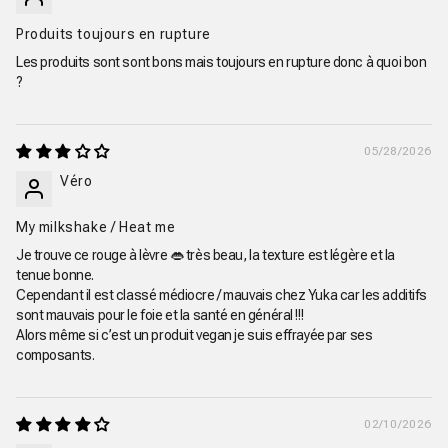
Produits toujours en rupture
Les produits sont sont bons mais toujours en rupture donc à quoi bon
?
05/28/2026
Véro
My milkshake / Heat me
Je trouve ce rouge à lèvre 👄 très beau, la texture est légère et la
tenue bonne.
Cependant il est classé médiocre / mauvais chez Yuka car les additifs
sont mauvais pour le foie et la santé en général !!!
Alors même si c’est un produit vegan je suis effrayée par ses
composants.
02/10/2026