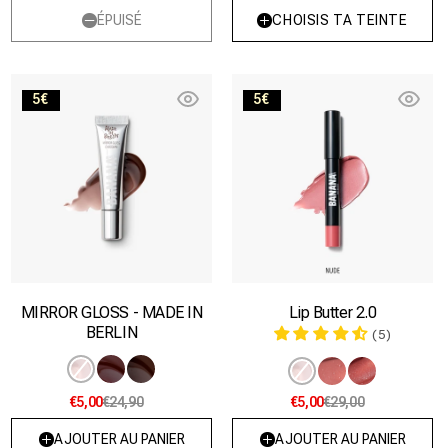
ÉPUISÉ
CHOISIS TA TEINTE
Chocolate
Nude
5€
5€
MIRROR GLOSS - MADE IN
Lip Butter 2.0
BERLIN
(5)
Variante
Variante
Variante
Variante
Variante
Variante
épuisée
épuisée
épuisée
épuisée
épuisée
épuisée
€5,00
€24,90
€5,00
€29,00
ou
ou
ou
ou
ou
ou
indisponible
indisponible
indisponible
indisponible
indisponible
indisponible
AJOUTER AU PANIER
AJOUTER AU PANIER