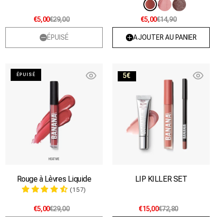
Variante
Variante
Variante
épuisée
épuisée
épuisée
€5,00
€29,00
€5,00
€14,90
ou
ou
ou
indisponible
indisponibl
indisponible
ÉPUISÉ
AJOUTER AU PANIER
Heat
LIP
5€
ÉPUISÉ
me!
KILLER
SET
Rouge à Lèvres Liquide
LIP KILLER SET
(157)
€5,00
€29,00
€15,00
€72,80