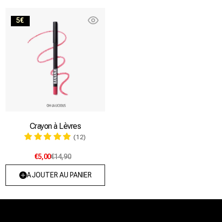
Oh-
5€
la-
licious
Crayon à Lèvres
(12)
€5,00
€14,90
AJOUTER AU PANIER