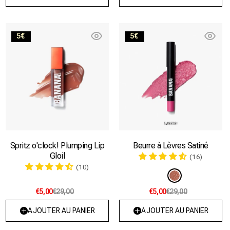
Spritz
Sweetie!
5€
5€
o'clock!
Plumping
Lip
Gloil
Spritz o'clock! Plumping Lip
Beurre à Lèvres Satiné
Gloil
(16)
(10)
Variante
épuisée
€5,00
€29,00
€5,00
€29,00
ou
indisponible
AJOUTER AU PANIER
AJOUTER AU PANIER