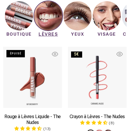
BOUTIQUE
LÈVRES
YEUX
VISAGE
CO
My
Caramel
5€
ÉPUISÉ
brownyyy
Nude
Rouge à Lèvres Liquide - The
Crayon à Lèvres - The Nudes
Nudes
(8)
(13)