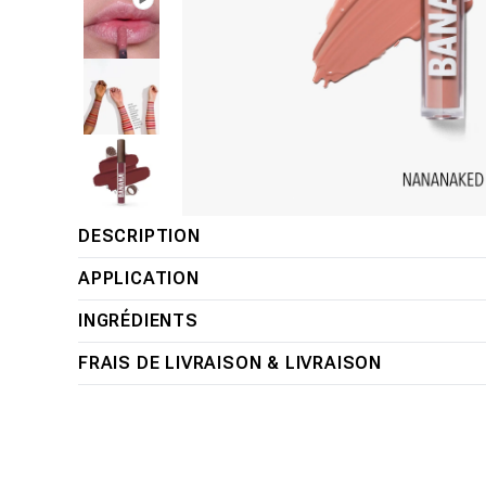
Ouvrir
DESCRIPTION
le
APPLICATION
média
1
INGRÉDIENTS
dans
une
FRAIS DE LIVRAISON & LIVRAISON
fenêtre
modale