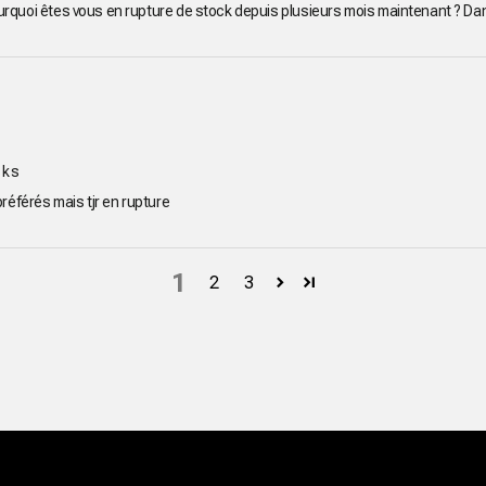
rquoi êtes vous en rupture de stock depuis plusieurs mois maintenant ? Dans
cks
préférés mais tjr en rupture
1
2
3