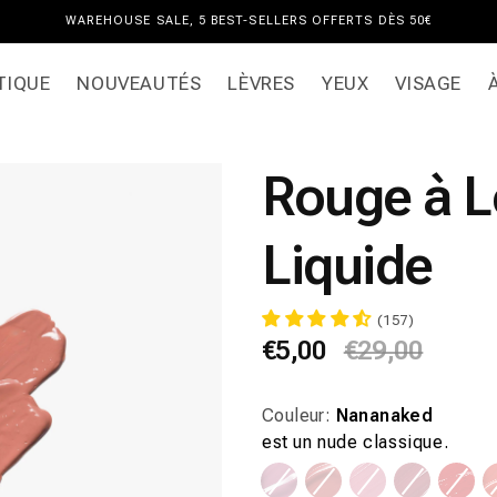
WAREHOUSE SALE, 5 BEST-SELLERS OFFERTS DÈS 50€
TIQUE
NOUVEAUTÉS
LÈVRES
YEUX
VISAGE
Rouge à L
Liquide
(157)
Prix
€5,00
Prix
€29,00
habituel
promotionnel
Couleur:
Nananaked
est un nude classique.
Variante
Variante
Variante
Variante
Vari
Variante
Variante
Variante
Variante
Vari
épuisée
épuisée
épuisée
épuisée
épui
épuisée
épuisée
épuisée
épuisée
épui