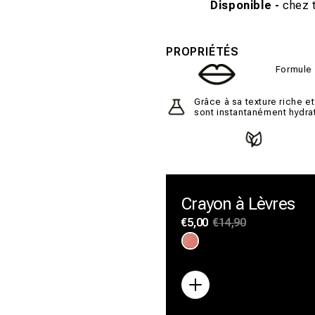
Disponible -
chez t
PROPRIÉTÉS
Formule 
Grâce à sa texture riche et
sont instantanément hydra
Crayon à Lèvres
Prix
€5,00
Prix
€14,90
habituel
promotionnel
Variante
Variante
Variante
épuisée
épuisée
épuisée
ou
ou
ou
indisponible
indisponible
indisponible