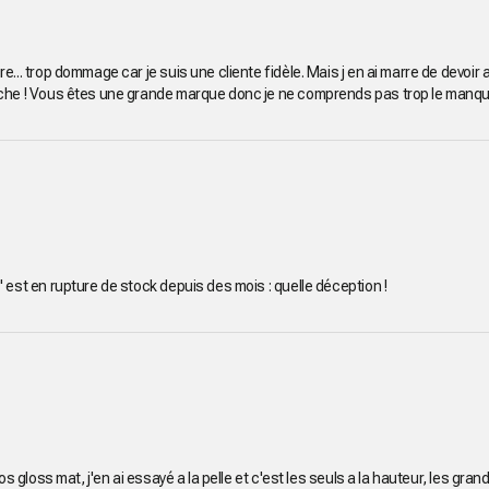
e... trop dommage car je suis une cliente fidèle. Mais j en ai marre de devoir
iche ! Vous êtes une grande marque donc je ne comprends pas trop le manqu
 est en rupture de stock depuis des mois : quelle déception !
vos gloss mat, j'en ai essayé a la pelle et c'est les seuls a la hauteur, les g