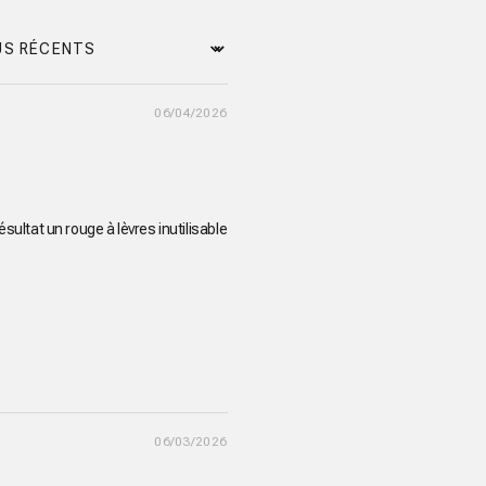
t by
06/04/2026
ltat un rouge à lèvres inutilisable
06/03/2026