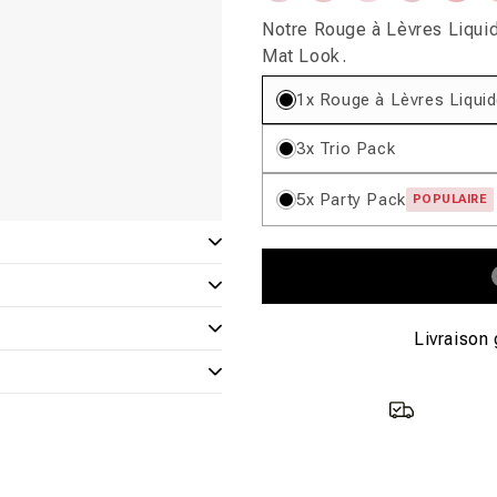
ou
ou
ou
ou
ou
ou
ou
ou
ou
ou
indisponible
indisponible
indisponible
indisponib
indis
indisponible
indisponible
indisponible
indisponib
indis
Notre Rouge à Lèvres Liquid
Mat Look.
1x Rouge à Lèvres Liqui
3x Trio Pack
5x Party Pack
POPULAIRE
Livraison 