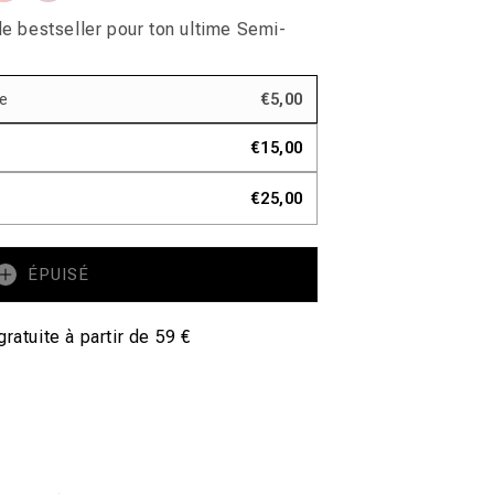
ou
ou
ou
ou
le
ponible
indisponible
indisponible
le
ponible
indisponible
indisponible
e bestseller pour ton ultime Semi-
de
€5,00
€15,00
€25,00
ÉPUISÉ
gratuite à partir de 59 €