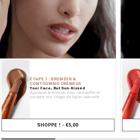
ÉTAPE 1 : BRONZER &
CONTOURING CRÉMEUX
Your Face, But Sun-Kissed
Applique le bronzer pour réchauffer et
sculpter ton visage de façon naturelle.
SHOPPE ! - €5,00