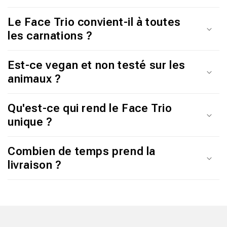
E
N
Le Face Trio convient-il à toutes
les carnations ?
U
R
Est-ce vegan et non testé sur les
É
animaux ?
D
Qu'est-ce qui rend le Face Trio
U
unique ?
C
Combien de temps prend la
T
livraison ?
I
B
L