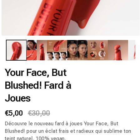
Your Face, But
Blushed! Fard à
Joues
Prix
€5,00
Prix
€30,00
habituel
promotionnel
Découvre le nouveau fard à joues Your Face, But
Blushed! pour un éclat frais et radieux qui sublime ton
teint naturel. 100% vegan.