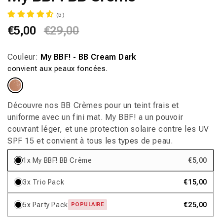
fenêtre
(5)
modale
Prix
€5,00
Prix
€29,00
habituel
promotionnel
Couleur:
My BBF! - BB Cream Dark
convient aux peaux foncées.
Variante
épuisée
ou
indisponible
Découvre nos BB Crèmes pour un teint frais et
uniforme avec un fini mat. My BBF! a un pouvoir
couvrant léger, et une protection solaire contre les UV
SPF 15 et convient à tous les types de peau.
1x My BBF! BB Crème
€5,00
3x Trio Pack
€15,00
5x Party Pack
€25,00
POPULAIRE