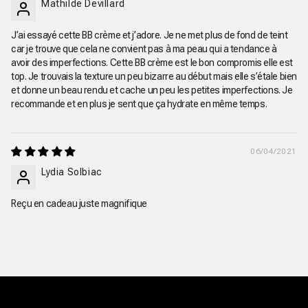
Mathilde Devillard
J’ai essayé cette BB crème et j’adore. Je ne met plus de fond de teint
car je trouve que cela ne convient pas à ma peau qui a tendance à
avoir des imperfections. Cette BB crème est le bon compromis elle est
top. Je trouvais la texture un peu bizarre au début mais elle s’étale bien
et donne un beau rendu et cache un peu les petites imperfections. Je
recommande et en plus je sent que ça hydrate en même temps.
06/04/2021
Lydia Solbiac
Reçu en cadeau juste magnifique