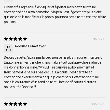
Crème très agréable à appliquer et à porter mais cette teinte ne
correspond pas à ma carnation. Ma peau est légèrement plus claire
que celle de la modèle sur la photo, pourtant cette teinte est trop claire
pour moi...
11/02/2021
Adeline Lemetayer
Depuis cet été, j'avais pris la décision de ne plus maquiller mon teint.
L'automne arrivant, je cherchais malgré tout quelque-chose afin de
me donner bonne mine. "My BBF" est arrivée au bon moment et
franchement je ne suis pas déçue...La couleur est parfaite et
correspond exactement à ce que je cherchais. L'effet bonne mine
sans la couvrance d'un fond de teint. Hâte de découvrir d'autres
nouveautés Banana !!!
10/27/2021