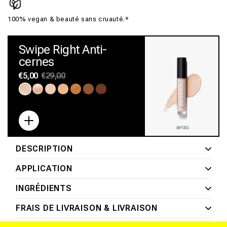
100% vegan & beauté sans cruauté.*
Swipe Right Anti-
cernes
Prix
€5,00
Prix
€29,00
habituel
promotionnel
Variante
Variante
Variante
Variante
Variante
Variante
Variante
épuisée
épuisée
épuisée
épuisée
épuisée
épuisée
épuisée
ou
ou
ou
ou
ou
ou
ou
indisponible
indisponible
indisponible
indisponible
indisponible
indisponible
indisponible
DESCRIPTION
APPLICATION
INGRÉDIENTS
FRAIS DE LIVRAISON & LIVRAISON