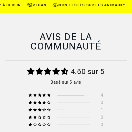
 BERLIN
VEGAN
NON TESTÉS SUR LES ANIMAUX*
AVIS DE LA
COMMUNAUTÉ
4.60 sur 5
Basé sur 5 avis
4
0
1
0
0