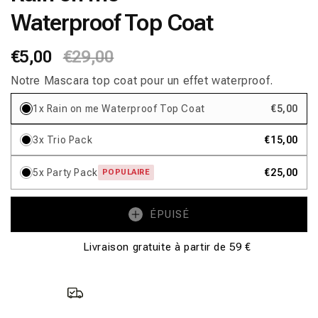
fenêtre
Waterproof Top Coat
modale
Prix
€5,00
Prix
€29,00
habituel
promotionnel
Notre Mascara top coat pour un effet waterproof.
1x Rain on me Waterproof Top Coat
€5,00
3x Trio Pack
€15,00
5x Party Pack
€25,00
POPULAIRE
ÉPUISÉ
Livraison gratuite à partir de 59 €