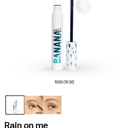
Ouvrir
le
média
1
dans
Rain on me
une