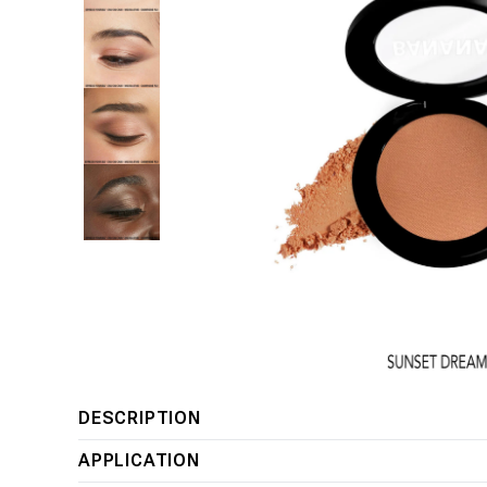
Ouvrir
DESCRIPTION
le
APPLICATION
média