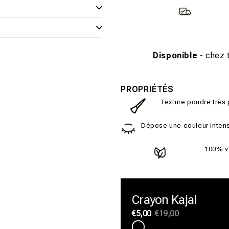
Disponible -
chez t
PROPRIÉTÉS
Texture poudre très 
Dépose une couleur intense
100% v
Crayon Kajal
Prix
€5,00
Prix
€19,00
habituel
promotionnel
Variante