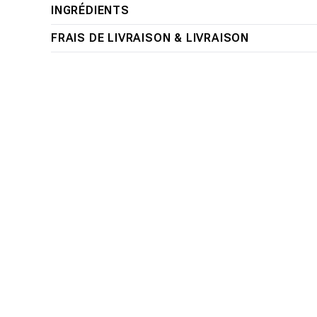
1
INGRÉDIENTS
dans
une
FRAIS DE LIVRAISON & LIVRAISON
fenêtre
modale