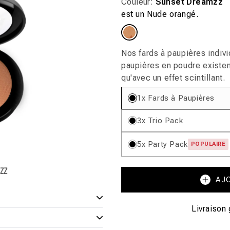
Couleur:
Sunset Dreamzz
la
est un Nude orangé.
galerie
Variante
épuisée
ou
indisponible
Nos fards à paupières indivi
paupières en poudre existent
qu'avec un effet scintillant.
1x Fards à Paupières
3x Trio Pack
5x Party Pack
POPULAIRE
AJ
Livraison 