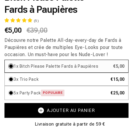
fenêtre
Fards à Paupières
modale
(5)
Prix
€5,00
Prix
€39,00
habituel
promotionnel
Découvre notre Palette All-day-every-day de Fards à
Paupières et crée de multiples Eye-Looks pour toute
occasion. Un must-have pour les Nude-Lover !
1x Bitch Please Palette Fards à Paupières
€5,00
3x Trio Pack
€15,00
5x Party Pack
€25,00
POPULAIRE
AJOUTER AU PANIER
Livraison gratuite à partir de 59 €