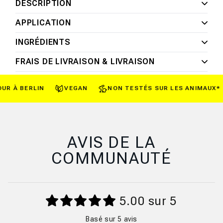
DESCRIPTION
APPLICATION
INGRÉDIENTS
FRAIS DE LIVRAISON & LIVRAISON
 À BERLIN
VEGAN
NON TESTÉS SUR LES ANIMAUX*
AVIS DE LA
COMMUNAUTÉ
5.00 sur 5
Basé sur 5 avis