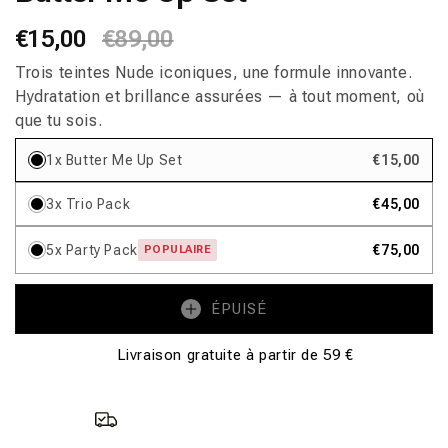
fenêtre
Prix
€15,00
Prix
€89,00
modale
habituel
promotionnel
Trois teintes Nude iconiques, une formule innovante.
Hydratation et brillance assurées — à tout moment, où
que tu sois.
1x Butter Me Up Set
€15,00
3x Trio Pack
€45,00
5x Party Pack
€75,00
POPULAIRE
ÉPUISÉ
Livraison gratuite à partir de 59 €