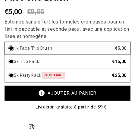
fenêtre
Prix
€5,00
Prix
€9,95
modale
habituel
promotionnel
Estompe sans effort les formules crémeuses pour un
fini impeccable et seconde peau, avec une application
lisse et homogène.
1x Face Trio Brush
€5,00
3x Trio Pack
€15,00
5x Party Pack
€25,00
POPULAIRE
AJOUTER AU PANIER
Livraison gratuite à partir de 59 €