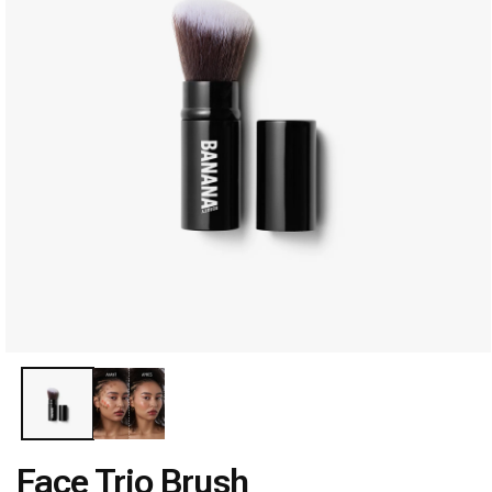
Ouvrir
le
média
1
dans
Face Trio Brush
une