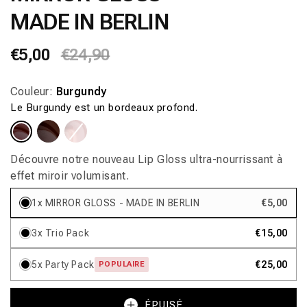
fenêtre
MADE IN BERLIN
modale
Prix
€5,00
Prix
€24,90
habituel
promotionnel
Couleur:
Burgundy
Le Burgundy est un bordeaux profond.
Variante
Variante
Variante
Variante
épuisée
épuisée
épuisée
épuisée
ou
ou
ou
ou
indisponible
indisponible
indisponible
indisponible
Découvre notre nouveau Lip Gloss ultra-nourrissant à
effet miroir volumisant.
1x MIRROR GLOSS - MADE IN BERLIN
€5,00
3x Trio Pack
€15,00
5x Party Pack
€25,00
POPULAIRE
ÉPUISÉ