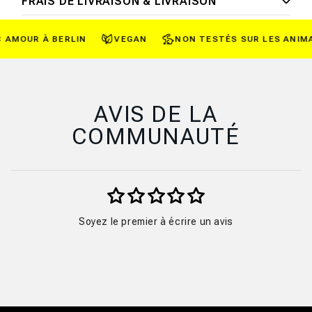
FRAIS DE LIVRAISON & LIVRAISON
AMOUR À BERLIN
VEGAN
NON TESTÉS SUR LES ANIMA
AVIS DE LA
COMMUNAUTÉ
Soyez le premier à écrire un avis