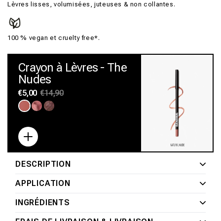
Lèvres lisses, volumisées, juteuses & non collantes.
100 % vegan et cruelty free*.
Crayon à Lèvres - The
Nudes
Prix
€5,00
Prix
€14,90
habituel
promotionnel
Variante
Variante
Variante
épuisée
épuisée
épuisée
ou
ou
ou
indisponible
indisponible
indisponible
DESCRIPTION
APPLICATION
INGRÉDIENTS