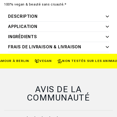
100% vegan & beauté sans cruauté.*
DESCRIPTION
APPLICATION
INGRÉDIENTS
FRAIS DE LIVRAISON & LIVRAISON
OUR À BERLIN
VEGAN
NON TESTÉS SUR LES ANIMAUX
AVIS DE LA
COMMUNAUTÉ