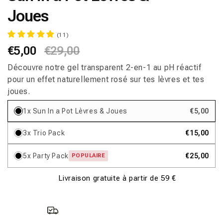
fenêtre
Joues
modale
(11)
Prix
€5,00
Prix
€29,00
habituel
promotionnel
Découvre notre gel transparent 2-en-1 au pH réactif
pour un effet naturellement rosé sur tes lèvres et tes
joues.
1x Sun In a Pot Lèvres & Joues
€5,00
3x Trio Pack
€15,00
5x Party Pack
€25,00
POPULAIRE
Livraison gratuite à partir de 59 €