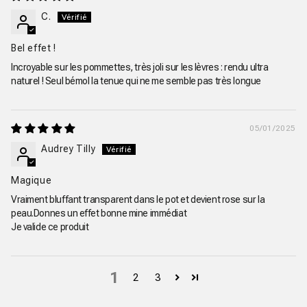
C.
Bel effet !
Incroyable sur les pommettes, très joli sur les lèvres : rendu ultra
naturel ! Seul bémol la tenue qui ne me semble pas très longue
05/01/2025
Audrey Tilly
Magique
Vraiment bluffant transparent dans le pot et devient rose sur la
peau.Donnes un effet bonne mine immédiat
Je valide ce produit
1
2
3