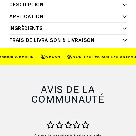
DESCRIPTION
APPLICATION
INGRÉDIENTS
FRAIS DE LIVRAISON & LIVRAISON
OUR À BERLIN
VEGAN
NON TESTÉS SUR LES ANIMAUX
AVIS DE LA
COMMUNAUTÉ