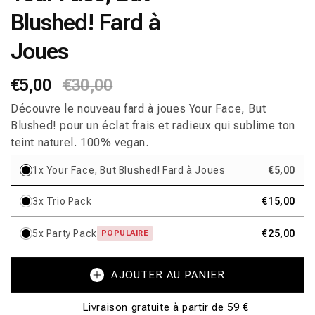
fenêtre
Blushed! Fard à
modale
Joues
Prix
€5,00
Prix
€30,00
habituel
promotionnel
Découvre le nouveau fard à joues Your Face, But
Blushed! pour un éclat frais et radieux qui sublime ton
teint naturel. 100% vegan.
1x Your Face, But Blushed! Fard à Joues
€5,00
3x Trio Pack
€15,00
5x Party Pack
€25,00
POPULAIRE
AJOUTER AU PANIER
Livraison gratuite à partir de 59 €