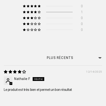
0
1
0
0
0
Sort by
12/14/2025
Nathalie F
Le produit est très bien et permet un bon résultat