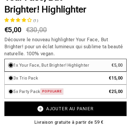
fenêtre
Brighter! Highlighter
modale
(1)
Prix
€5,00
Prix
€30,00
habituel
promotionnel
Découvre le nouveau highlighter Your Face, But
Brighter! pour un éclat lumineux qui sublime ta beauté
naturelle. 100% vegan.
1x Your Face, But Brighter! Highlighter
€5,00
3x Trio Pack
€15,00
5x Party Pack
€25,00
POPULAIRE
AJOUTER AU PANIER
Livraison gratuite à partir de 59 €