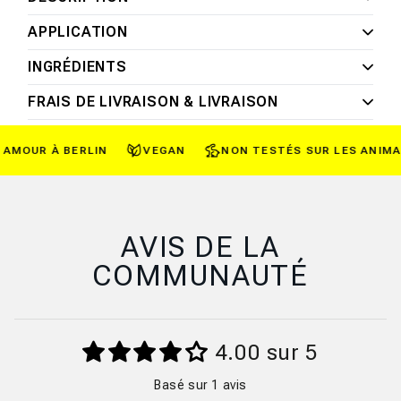
APPLICATION
INGRÉDIENTS
FRAIS DE LIVRAISON & LIVRAISON
MOUR À BERLIN
VEGAN
NON TESTÉS SUR LES ANIMAU
AVIS DE LA
COMMUNAUTÉ
4.00 sur 5
Basé sur 1 avis