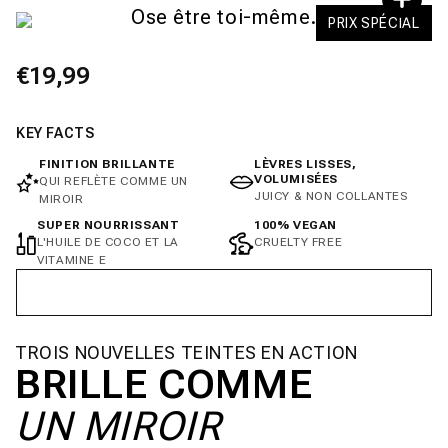
Ose être toi-même.
PRIX SPÉCIAL
Prix
€19,99
habituel
KEY FACTS
FINITION BRILLANTE
LÈVRES LISSES,
VOLUMISÉES
QUI REFLÈTE COMME UN
JUICY & NON COLLANTES
MIROIR
SUPER NOURRISSANT
100% VEGAN
L'HUILE DE COCO ET LA
CRUELTY FREE
VITAMINE E
Épuisé
TROIS NOUVELLES TEINTES EN ACTION
BRILLE COMME
UN MIROIR