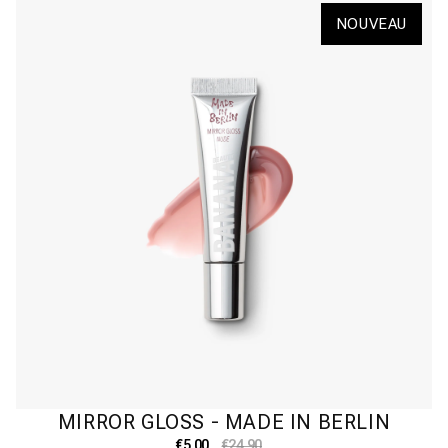
NOUVEAU
MIRROR GLOSS - MADE IN BERLIN
Prix
€5,00
Prix
€24,90