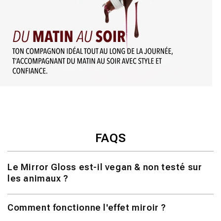
FAQS
Le Mirror Gloss est-il vegan & non testé sur
les animaux ?
Le Mirror Gloss est 100% vegan et sans cruauté.*
*Les tests sur les animaux sont interdits dans l'UE
Comment fonctionne l'effet miroir ?
conformément au règlement (CE) 1223/2009.
La formule avec film adhérent crée une finition