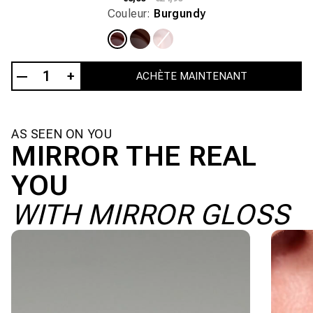
Couleur:
habituel
promotionnel
Burgundy
Variante
Variante
Variante
Variante
épuisée
épuisée
épuisée
épuisée
ou
ou
ou
ou
indisponible
indisponible
indisponible
indisponible
—
1
+
ACHÈTE MAINTENANT
AS SEEN ON YOU
MIRROR THE REAL
YOU
WITH MIRROR GLOSS