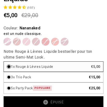
(157)
Prix
€5,00
Prix
€29,00
habituel
promotionnel
Couleur:
Nananaked
est un nude classique.
Variante
Variante
Variante
Variante
Variante
Variante
Variante
Variante
Variante
Variante
Variante
Variante
Variante
Variante
épuisée
épuisée
épuisée
épuisée
épuisée
épuisée
épuisée
épuisée
épuisée
épuisée
épuisée
épuisée
épuisée
épuisée
ou
ou
ou
ou
ou
ou
ou
ou
ou
ou
ou
ou
ou
ou
indisponible
indisponible
indisponible
indisponible
indisponible
indisponible
indisponible
indisponible
indisponible
indisponible
indisponible
indisponible
indisponible
indisponible
Notre Rouge à Lèvres Liquide bestseller pour ton
ultime Semi-Mat Look.
1x Rouge à Lèvres Liquide
€5,00
3x Trio Pack
€15,00
5x Party Pack
€25,00
POPULAIRE
ÉPUISÉ