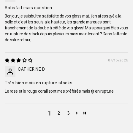
Satisfait mais question
Bonjour, je suisbultra satisfaite de vos gloss mat, j'en ai essayé a la
pelle et c'est les seuls a la hauteur, les grande marques sont
franchement de la daube à côté de vos gloss! Mais pourquoi êtes vous
en rupture de stock depuis plusieurs mois maintenant ? Dans l'attente
de votre retour,
04/15/2026
CATHERINE D
Très bien mais en rupture stocks
Le rose et le rouge corail sont mes préférés mais tjr en rupture
1
2
3