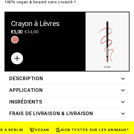
100% vegan & beauté sans cruauté.*
Crayon à Lèvres
Prix
€5,00
Prix
€14,90
habituel
promotionnel
Variante
Variante
Variante
épuisée
épuisée
épuisée
ou
ou
ou
indisponible
indisponible
indisponible
DESCRIPTION
APPLICATION
INGRÉDIENTS
FRAIS DE LIVRAISON & LIVRAISON
À BERLIN
VEGAN
NON TESTÉS SUR LES ANIMAUX*