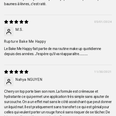
baumes à lèvres, c'est raté.
05/01/2024
M.S.
Rupture Bake Me Happy
Le Bake Me Happy fait partie de ma routine make up quotidienne
depuis des années. J'espère qu'il va réapparaître.............
11/30/2021
Nahya NGUYEN
Cherry on top porte bien son nom. La formule est crémeuse et
hydratante ce qui permet une application très simple sans ajouter de
surcouche. On a un effet mat sans le côté asséchant que peut donner
un liquid mat. Il est pratiquement sans transfert ce qui est génial pour
celles qui veulent porter un rouge foncé sans risquer de se tâcher. De