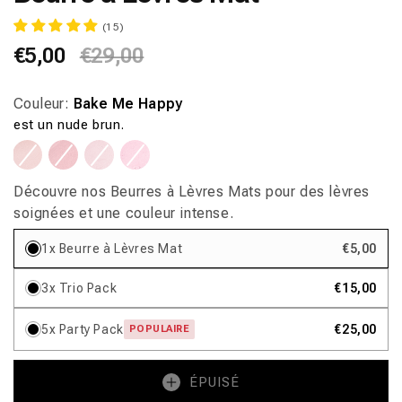
fenêtre
(15)
modale
Prix
€5,00
Prix
€29,00
habituel
promotionnel
Couleur:
Bake Me Happy
est un nude brun.
Variante
Variante
Variante
Variante
Variante
Variante
Variante
Variante
épuisée
épuisée
épuisée
épuisée
épuisée
épuisée
épuisée
épuisée
ou
ou
ou
ou
ou
ou
ou
ou
indisponible
indisponible
indisponible
indisponible
indisponible
indisponible
indisponible
indisponible
Découvre nos Beurres à Lèvres Mats pour des lèvres
soignées et une couleur intense.
1x Beurre à Lèvres Mat
€5,00
3x Trio Pack
€15,00
5x Party Pack
€25,00
POPULAIRE
ÉPUISÉ