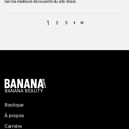
loin ma meilleure découverte du site. Bravo
1
2
3
BANANA BEAUTY
Boutique
À propos
Carrière