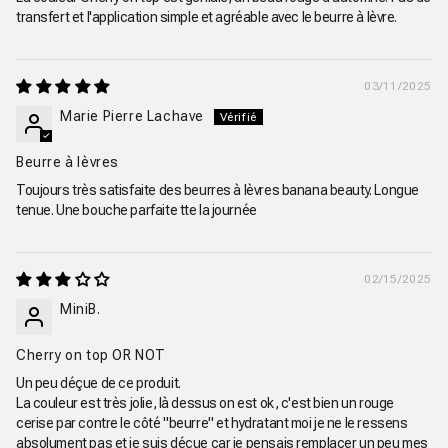
transfert et l'application simple et agréable avec le beurre à lèvre.
03/11/2025
Marie Pierre Lachave
Beurre à lèvres
Toujours très satisfaite des beurres à lèvres banana beauty. Longue
tenue. Une bouche parfaite tte la journée
02/15/2025
MiniB.
Cherry on top OR NOT
Un peu déçue de ce produit.
La couleur est très jolie, là dessus on est ok, c'est bien un rouge
cerise par contre le côté "beurre" et hydratant moi je ne le ressens
absolument pas et je suis déçue car je pensais remplacer un peu mes