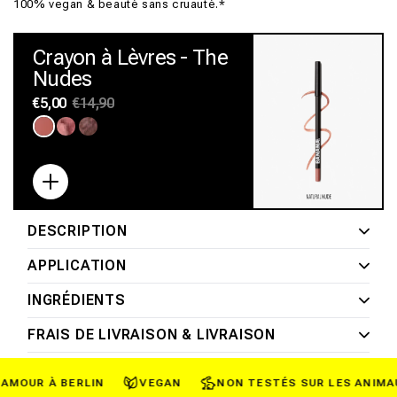
100% vegan & beauté sans cruauté.*
Crayon à Lèvres - The
Nudes
Prix
€5,00
Prix
€14,90
habituel
promotionnel
Variante
Variante
Variante
épuisée
épuisée
épuisée
ou
ou
ou
indisponible
indisponible
indisponible
DESCRIPTION
APPLICATION
INGRÉDIENTS
FRAIS DE LIVRAISON & LIVRAISON
MOUR À BERLIN
VEGAN
NON TESTÉS SUR LES ANIMAUX